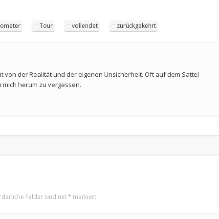
lometer
Tour
vollendet
zurückgekehrt
 von der Realität und der eigenen Unsicherheit. Oft auf dem Sattel
m mich herum zu vergessen.
rderliche Felder sind mit
*
markiert