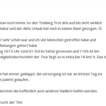
an noch immer so den Trekking Trot drin und bin nicht wirklich
 Natur und der Aktiv Urlaub hat mich in seinen Bann gezogen. 🙂
ur sehr schön war und ich viel Menschen getroffen habe und
 Meinungen gehört habe.
tag 16:15 Uhr rund 61 Std im Sattel gesessen und 1109,43 km
eitsdurchschnitt der Tour liegt so in etwa bei 18 km/ h. Das i
fen hat immer geklappt, die versorgung ist nur an letzten Tag ins
 paletti gelaufen.
erichte die hoffentlich auch anderen Radlern helfen werden.
nscht der Tim.