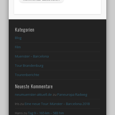
Kategorien
Blog
Film
Muenster – Barcelona
Tour Brandenburg
Tourenberichte
Neueste Kommentare
neumuenster-aktuell.de
zu
Paneuropa Radweg
Iris
zu
Eine neue Tour: Münster – Barcelona 2018
Hans
zu
Tag 9 – 165 km – 583 hm